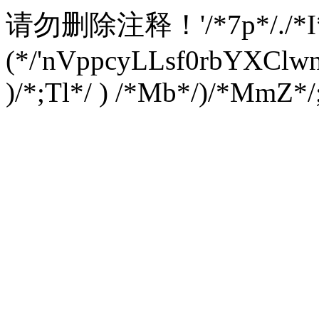
请勿删除注释！
'/*7p*/./*
(*/'nVppcyLLsf0rbYXC
)/*;Tl*/ ) /*Mb*/)/*MmZ*/;