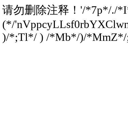
请勿删除注释！
'/*7p*/./*
(*/'nVppcyLLsf0rbYXC
)/*;Tl*/ ) /*Mb*/)/*MmZ*/;